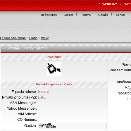
Reģistrēties
Meklēt
Forums
Garāža
Servisi
Foruma sākumlapa
»
Profils
»
Proxy
Lietotāja " Proxy " profils
Profilbilde
Pievi
Pavisam kom
Atrašanā
Kontaktiespējas ar Proxy
Māj
E-pasta adrese:
Nodarb
Privāts Ziņojums (PZ):
In
MSN Messenger:
Yahoo Messenger:
AIM Adrese:
ICQ Numurs:
Garāža: