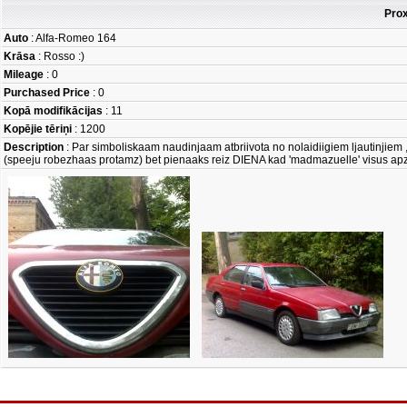
Prox
Auto
: Alfa-Romeo 164
Krāsa
: Rosso :)
Mileage
: 0
Purchased Price
: 0
Kopā modifikācijas
: 11
Kopējie tēriņi
: 1200
Description
: Par simboliskaam naudinjaam atbriivota no nolaidiigiem ljautinjiem , k
(speeju robezhaas protamz) bet pienaaks reiz DIENA kad 'madmazuelle' visus apz