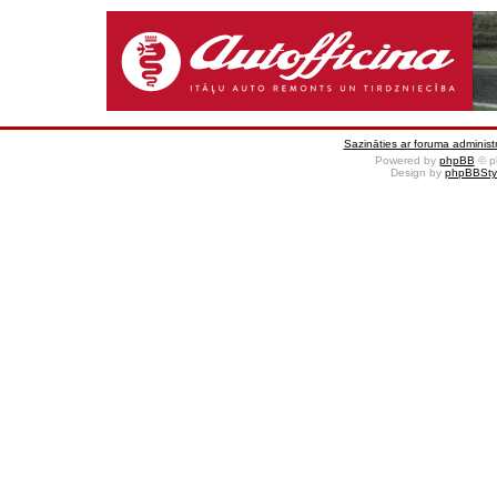
Sazināties ar foruma administr
Powered by
phpBB
© p
Design by
phpBBSty