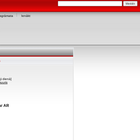
asgrāmata
Ienākt
s
i dienā]
muuris
ar AR