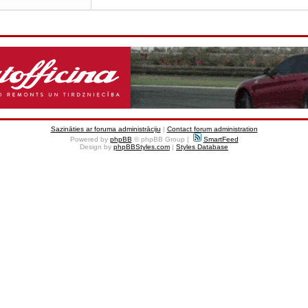
Sazināties ar foruma administrāciju
|
Contact forum administration
Powered by
phpBB
© phpBB Group |
SmartFeed
Design by
phpBBStyles.com
|
Styles Database