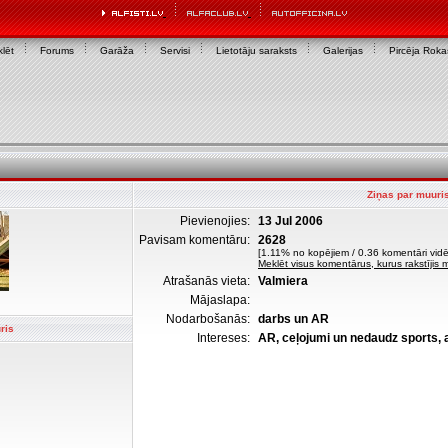
lēt
Forums
Garāža
Servisi
Lietotāju saraksts
Galerijas
Pircēja Rok
Ziņas par muuri
Pievienojies:
13 Jul 2006
Pavisam komentāru:
2628
[1.11% no kopējiem / 0.36 komentāri vidēj
Meklēt visus komentārus, kurus rakstījis 
Atrašanās vieta:
Valmiera
Mājaslapa:
Nodarbošanās:
darbs un AR
ris
Intereses:
AR, ceļojumi un nedaudz sports, 