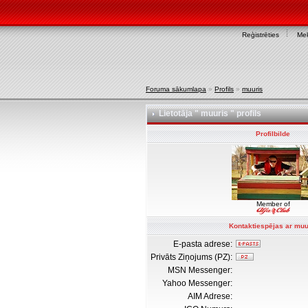
Reģistrēties
Mek
Foruma sākumlapa
»
Profils
»
muuris
Lietotāja " muuris " profils
Profilbilde
Member of
Kontaktiespējas ar muu
E-pasta adrese:
Privāts Ziņojums (PZ):
MSN Messenger:
Yahoo Messenger:
AIM Adrese: