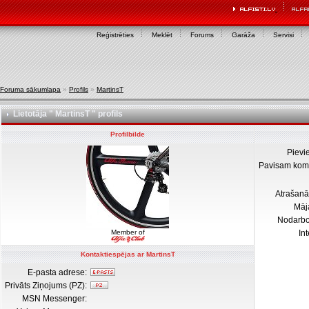
Reģistrēties
Meklēt
Forums
Garāža
Servisi
Foruma sākumlapa
»
Profils
»
MartinsT
Lietotāja " MartinsT " profils
Profilbilde
Pievi
Pavisam kom
Atrašanā
Māj
Nodarb
Member of
In
Kontaktiespējas ar MartinsT
E-pasta adrese:
Privāts Ziņojums (PZ):
MSN Messenger: