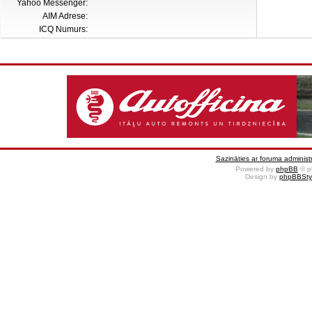
Yahoo Messenger:
AIM Adrese:
ICQ Numurs:
Sazināties ar foruma administr
Powered by
phpBB
© p
Design by
phpBBSty