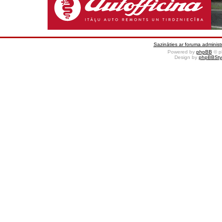
Sazināties ar foruma administr
Powered by
phpBB
© p
Design by
phpBBSty