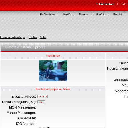
Reģistrēties
Meklēt
Forums
Garāža
Servisi
Foruma sākumlapa
»
Profils
»
Ar4ik
Lietotāja " Ar4ik " profils
Profilbilde
Pievi
Pavisam kom
Atrašanā
Māj
Kontaktiespējas ar Ar4ik
Nodarb
E-pasta adrese:
In
Privāts Ziņojums (PZ):
MSN Messenger:
Yahoo Messenger:
AIM Adrese:
ICQ Numurs: