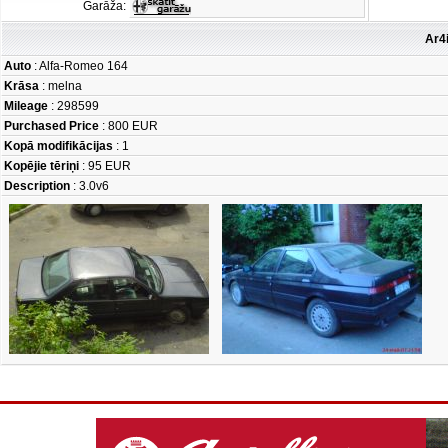
Garāža:
Ar4
Auto
: Alfa-Romeo 164
Krāsa
: melna
Mileage
: 298599
Purchased Price
: 800 EUR
Kopā modifikācijas
: 1
Kopējie tēriņi
: 95 EUR
Description
: 3.0v6