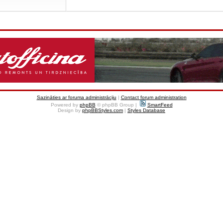
Sazināties ar foruma administrāciju
|
Contact forum administration
Powered by
phpBB
© phpBB Group |
SmartFeed
Design by
phpBBStyles.com
|
Styles Database