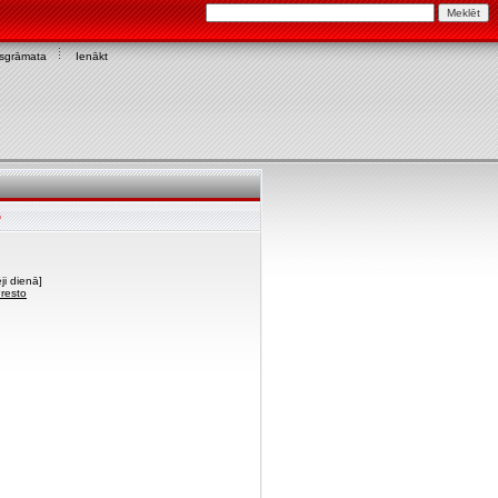
asgrāmata
Ienākt
o
ji dienā]
Presto