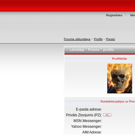
Reģistrēties
Mek
Foruma sākumlapa
»
Profils
»
Presto
Lietotāja " Presto " profils
Profilbilde
Kontaktiespējas ar Pre
E-pasta adrese:
Privāts Ziņojums (PZ):
MSN Messenger:
Yahoo Messenger:
AIM Adrese: