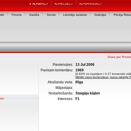
lēt
Forums
Garāža
Servisi
Lietotāju saraksts
Galerijas
Pircēja Rok
Ziņas par Prest
Pievienojies:
13 Jul 2006
Pavisam komentāru:
1969
[0.83% no kopējiem / 0.27 komentāri vidē
Meklēt visus komentārus, kurus rakstījis 
Atrašanās vieta:
Rīga
Mājaslapa:
Nodarbošanās:
Staigāju kājām
sto
Intereses:
F1