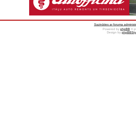
Sazināties ar foruma administr
Powered by
phpBB
© p
Design by
phpBBSty