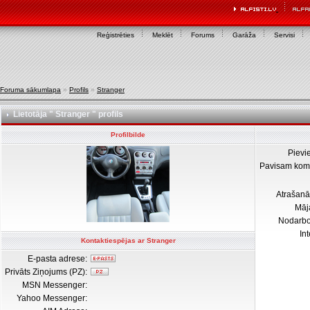
Reģistrēties
Meklēt
Forums
Garāža
Servisi
Foruma sākumlapa
»
Profils
»
Stranger
Lietotāja " Stranger " profils
Profilbilde
Pievi
Pavisam kom
Atrašanā
Māj
Nodarb
In
Kontaktiespējas ar Stranger
E-pasta adrese:
Privāts Ziņojums (PZ):
MSN Messenger:
Yahoo Messenger: