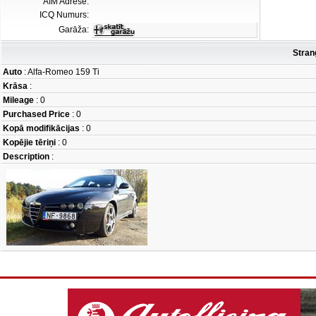
AIM Adrese:
ICQ Numurs:
Garāža:
Stran
Auto
: Alfa-Romeo 159 Ti
Krāsa
:
Mileage
: 0
Purchased Price
: 0
Kopā modifikācijas
: 0
Kopējie tēriņi
: 0
Description
: