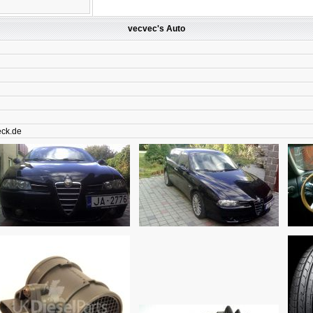
vecvec's Auto
eck.de