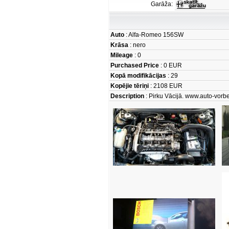
Garāža:
Auto
: Alfa-Romeo 156SW
Krāsa
: nero
Mileage
: 0
Purchased Price
: 0 EUR
Kopā modifikācijas
: 29
Kopējie tēriņi
: 2108 EUR
Description
: Pirku Vācijā. www.auto-vorb