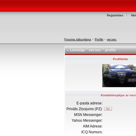
Reģistrēties
Mek
Foruma sākumlapa
»
Profils
»
vecvec
Lietotāja " vecvec " profils
Profilbilde
Kontaktiespējas ar vec
E-pasta adrese:
Privāts Ziņojums (PZ):
MSN Messenger:
Yahoo Messenger:
AIM Adrese:
ICQ Numurs: