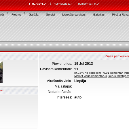
lēt
Forums
Garāža
Servisi
Lietotāju saraksts
Galerijas
Pircēja Rok
Ziņas par vecve
Pievienojies:
19 Jul 2013
Pavisam komentāru:
51
[0.02% no kopējiem / 0.01 komentāri vidē
Meklēt visus komentārus, kurus rakstījis 
Atrašanās vieta:
Liepāja
Mājaslapa:
vec
Nodarbošanās:
Intereses:
auto