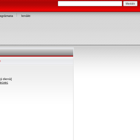
asgrāmata
Ienākt
c
ji dienā]
vecvec