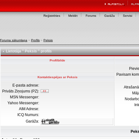
Reģistrēties
Meklēt
Forums
Garāža
Servisi
Foruma sākumlapa
»
Profils
»
Peksis
Lietotāja " Peksis " profils
Profilbilde
Pievi
Pavisam kom
Kontaktiespējas ar Peksis
E-pasta adrese:
Atrašanā
Privāts Ziņojums (PZ):
Māj
MSN Messenger:
Nodarb
Yahoo Messenger:
In
AIM Adrese:
ICQ Numurs:
Garāža:
Peks