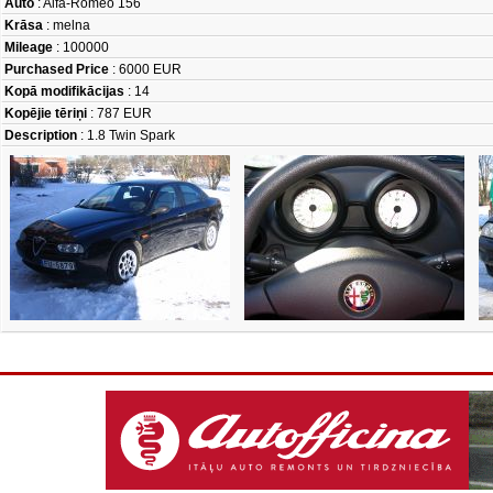
Auto
: Alfa-Romeo 156
Krāsa
: melna
Mileage
: 100000
Purchased Price
: 6000 EUR
Kopā modifikācijas
: 14
Kopējie tēriņi
: 787 EUR
Description
: 1.8 Twin Spark