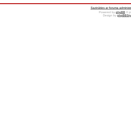
Sazināties ar foruma administr
Powered by
phpBB
© p
Design by
phpBBSty