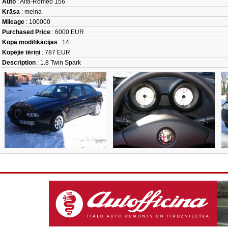
Auto
: Alfa-Romeo 156
Krāsa
: melna
Mileage
: 100000
Purchased Price
: 6000 EUR
Kopā modifikācijas
: 14
Kopējie tēriņi
: 787 EUR
Description
: 1.8 Twin Spark