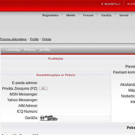
Reģistrēties
Meklēt
Forums
Garāža
Servisi
Foruma sākumlapa
»
Profils
»
Peksis
Lietotāja " Peksis " profils
Profilbilde
Pievi
Pavisam kom
Kontaktiespējas ar Peksis
E-pasta adrese:
Atrašanā
Privāts Ziņojums (PZ):
Māj
MSN Messenger:
Nodarb
Yahoo Messenger:
In
AIM Adrese:
ICQ Numurs:
Garāža:
Peks