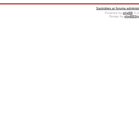
Sazināties ar foruma administr
Powered by
phpBB
© p
Design by
phpBBSty