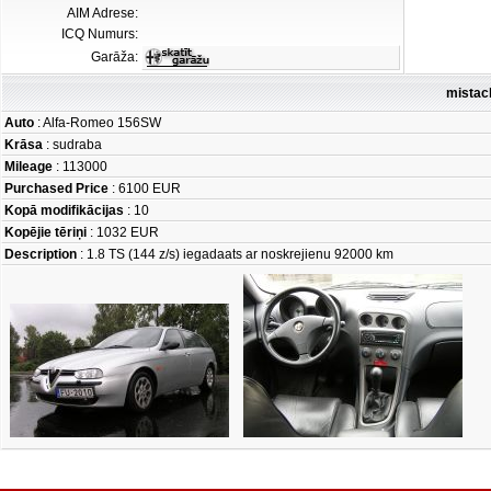
AIM Adrese:
ICQ Numurs:
Garāža:
mistac
Auto
: Alfa-Romeo 156SW
Krāsa
: sudraba
Mileage
: 113000
Purchased Price
: 6100 EUR
Kopā modifikācijas
: 10
Kopējie tēriņi
: 1032 EUR
Description
: 1.8 TS (144 z/s) iegadaats ar noskrejienu 92000 km