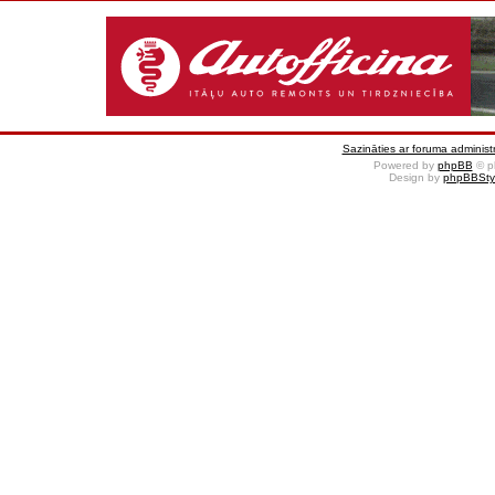
Sazināties ar foruma administr
Powered by
phpBB
© p
Design by
phpBBSty