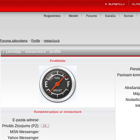
Reģistrēties
Meklēt
Forums
Garāža
Servisi
Foruma sākumlapa
»
Profils
»
mistachuck
Lietotāja " mistachuck " profils
Profilbilde
Pievi
Pavisam kom
Atrašanā
Māj
Nodarb
In
Kontaktiespējas ar mistachuck
E-pasta adrese:
Privāts Ziņojums (PZ):
MSN Messenger:
Yahoo Messenger: