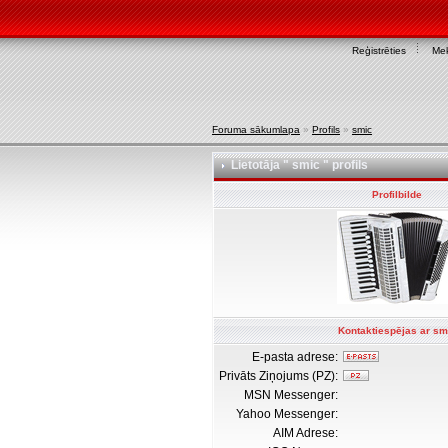
Reģistrēties
Mek
Foruma sākumlapa
»
Profils
»
smic
Lietotāja " smic " profils
Profilbilde
Kontaktiespējas ar sm
E-pasta adrese:
Privāts Ziņojums (PZ):
MSN Messenger:
Yahoo Messenger:
AIM Adrese: