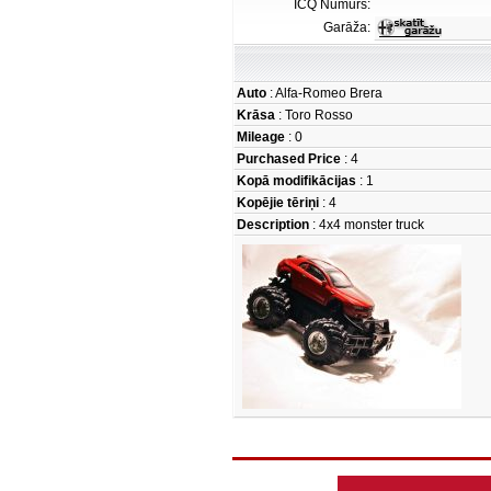
ICQ Numurs:
Garāža:
Auto
: Alfa-Romeo Brera
Krāsa
: Toro Rosso
Mileage
: 0
Purchased Price
: 4
Kopā modifikācijas
: 1
Kopējie tēriņi
: 4
Description
: 4x4 monster truck