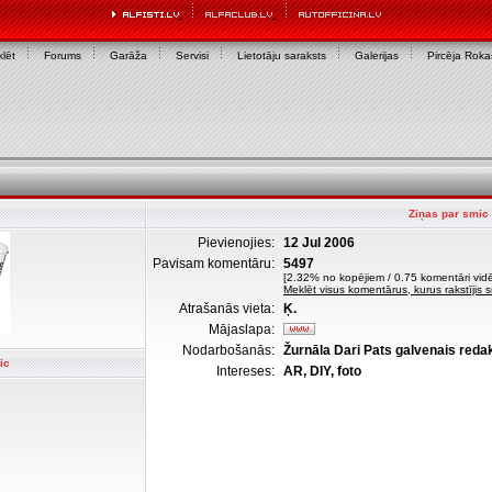
lēt
Forums
Garāža
Servisi
Lietotāju saraksts
Galerijas
Pircēja Rok
Ziņas par smic
Pievienojies:
12 Jul 2006
Pavisam komentāru:
5497
[2.32% no kopējiem / 0.75 komentāri vidē
Meklēt visus komentārus, kurus rakstījis 
Atrašanās vieta:
Ķ.
Mājaslapa:
Nodarbošanās:
Žurnāla Dari Pats galvenais reda
ic
Intereses:
AR, DIY, foto