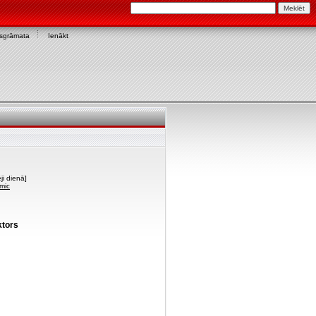
asgrāmata
Ienākt
ji dienā]
smic
ktors