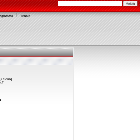
asgrāmata
Ienākt
ji dienā]
r.7
a