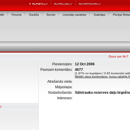
lēt
Forums
Garāža
Servisi
Lietotāju saraksts
Galerijas
Pircēja Rok
Ziņas par Nr.7
Pievienojies:
12 Oct 2006
Pavisam komentāru:
4677
[1.97% no kopējiem / 0.65 komentāri vidē
Meklēt visus komentārus, kurus rakstījis N
Atrašanās vieta:
Mājaslapa:
Nodarbošanās:
Sālstrauku rezerves daļu tirgošn
Intereses:
.7