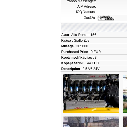
Yahoo Messenger:
AIM Adrese:
ICQ Numurs:
Garāža:
Auto
: Alfa-Romeo 156
Krāsa
: Giallo Zoe
Mileage
: 305000
Purchased Price
: 0 EUR
Kopā modifikācijas
: 3
Kopējie tēriņi
: 144 EUR
Description
: 2.5 V6 24V