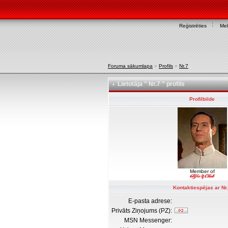
Reģistrēties
Mek
Foruma sākumlapa
»
Profils
»
Nr.7
Lietotāja " Nr.7 " profils
Profilbilde
Member of
Kontaktiespējas ar Nr
E-pasta adrese:
Privāts Ziņojums (PZ):
MSN Messenger: