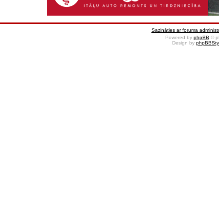
Sazināties ar foruma administr
Powered by
phpBB
© p
Design by
phpBBSty