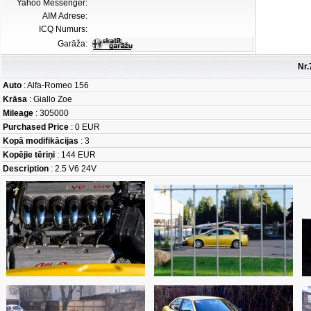
Yahoo Messenger:
AIM Adrese:
ICQ Numurs:
Garāža:
Nr.
Auto
: Alfa-Romeo 156
Krāsa
: Giallo Zoe
Mileage
: 305000
Purchased Price
: 0 EUR
Kopā modifikācijas
: 3
Kopējie tēriņi
: 144 EUR
Description
: 2.5 V6 24V