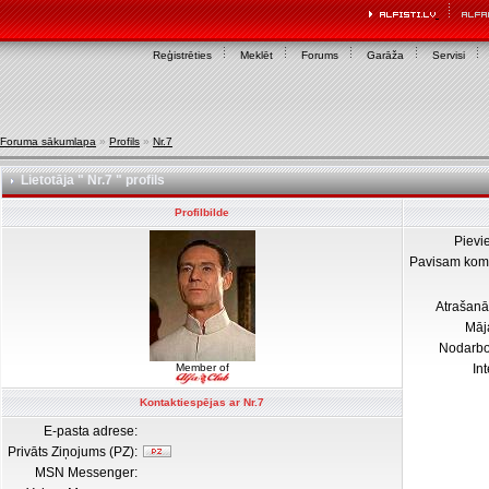
Reģistrēties
Meklēt
Forums
Garāža
Servisi
Foruma sākumlapa
»
Profils
»
Nr.7
Lietotāja " Nr.7 " profils
Profilbilde
Pievi
Pavisam kom
Atrašanā
Māj
Nodarb
Member of
In
Kontaktiespējas ar Nr.7
E-pasta adrese:
Privāts Ziņojums (PZ):
MSN Messenger: