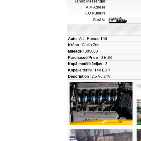
Yahoo Messenger:
AIM Adrese:
ICQ Numurs:
Garāža:
Auto
: Alfa-Romeo 156
Krāsa
: Giallo Zoe
Mileage
: 305000
Purchased Price
: 0 EUR
Kopā modifikācijas
: 3
Kopējie tēriņi
: 144 EUR
Description
: 2.5 V6 24V