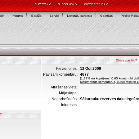
lēt
Forums
Garāža
Servisi
Lietotāju saraksts
Galerijas
Pircēja Rok
Ziņas par Nr.7
Pievienojies:
12 Oct 2006
Pavisam komentāru:
4677
[1.97% no kopējiem / 0.65 komentāri vidē
Meklēt visus komentārus, kurus rakstījis N
Atrašanās vieta:
Mājaslapa:
Nodarbošanās:
Sālstrauku rezerves daļu tirgošn
Intereses:
.7