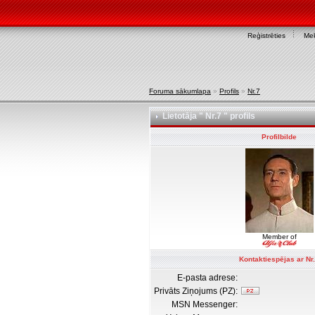
Reģistrēties
Mek
Foruma sākumlapa
»
Profils
»
Nr.7
Lietotāja " Nr.7 " profils
Profilbilde
Member of
Kontaktiespējas ar Nr
E-pasta adrese:
Privāts Ziņojums (PZ):
MSN Messenger: