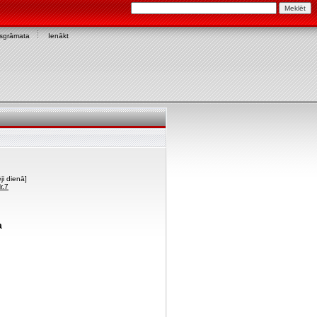
asgrāmata
Ienākt
ji dienā]
r.7
a