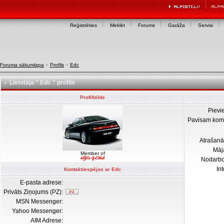
Reģistrēties
Meklēt
Forums
Garāža
Servisi
Foruma sākumlapa
»
Profils
»
Edc
Lietotāja " Edc " profils
Profilbilde
Pievi
Pavisam kom
Atrašanā
Māj
Member of
Nodarb
In
Kontaktiespējas ar Edc
E-pasta adrese:
Privāts Ziņojums (PZ):
MSN Messenger:
Yahoo Messenger:
AIM Adrese: