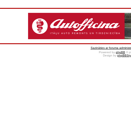
Sazināties ar foruma administr
Powered by
phpBB
© p
Design by
phpBBSty