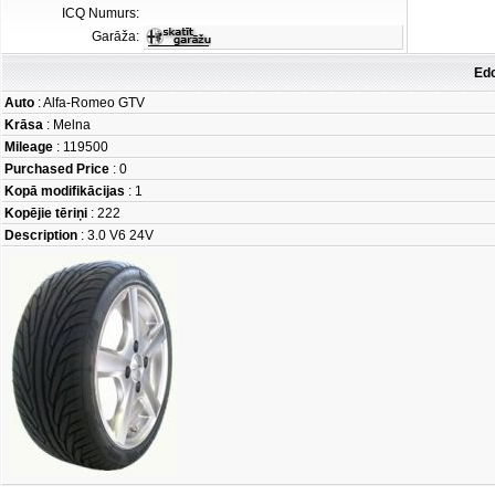
ICQ Numurs:
Garāža:
Edc
Auto
: Alfa-Romeo GTV
Krāsa
: Melna
Mileage
: 119500
Purchased Price
: 0
Kopā modifikācijas
: 1
Kopējie tēriņi
: 222
Description
: 3.0 V6 24V