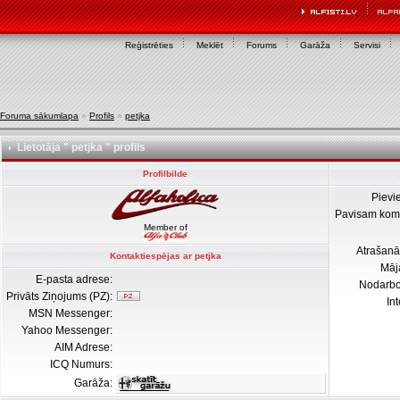
Reģistrēties
Meklēt
Forums
Garāža
Servisi
Foruma sākumlapa
»
Profils
»
petjka
Lietotāja " petjka " profils
Profilbilde
Pievi
Pavisam kom
Member of
Atrašanā
Kontaktiespējas ar petjka
Māj
E-pasta adrese:
Nodarb
Privāts Ziņojums (PZ):
In
MSN Messenger:
Yahoo Messenger:
AIM Adrese:
ICQ Numurs:
Garāža: