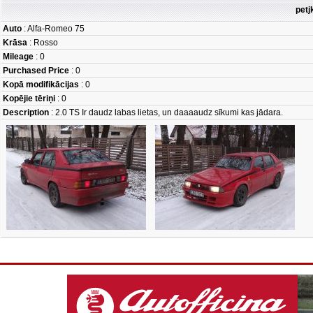
petj
Auto
: Alfa-Romeo 75
Krāsa
: Rosso
Mileage
: 0
Purchased Price
: 0
Kopā modifikācijas
: 0
Kopējie tēriņi
: 0
Description
: 2.0 TS Ir daudz labas lietas, un daaaaudz sīkumi kas jādara.