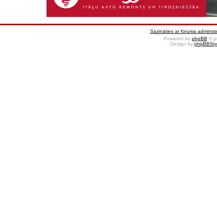
Sazināties ar foruma administr
Powered by
phpBB
© p
Design by
phpBBSty