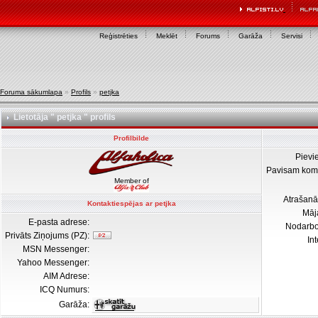
Reģistrēties
Meklēt
Forums
Garāža
Servisi
Foruma sākumlapa
»
Profils
»
petjka
Lietotāja " petjka " profils
Profilbilde
Pievi
Pavisam kom
Member of
Atrašanā
Kontaktiespējas ar petjka
Māj
E-pasta adrese:
Nodarb
Privāts Ziņojums (PZ):
In
MSN Messenger:
Yahoo Messenger:
AIM Adrese:
ICQ Numurs:
Garāža: