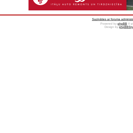
Sazināties ar foruma administr
Powered by
phpBB
© p
Design by
phpBBSty