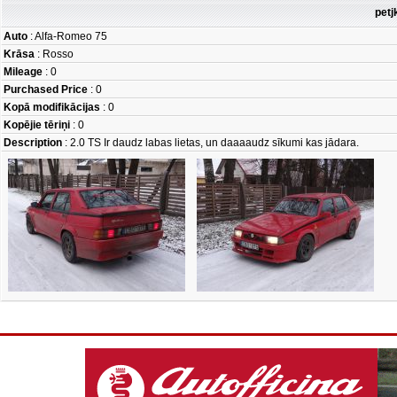
petj
Auto
: Alfa-Romeo 75
Krāsa
: Rosso
Mileage
: 0
Purchased Price
: 0
Kopā modifikācijas
: 0
Kopējie tēriņi
: 0
Description
: 2.0 TS Ir daudz labas lietas, un daaaaudz sīkumi kas jādara.