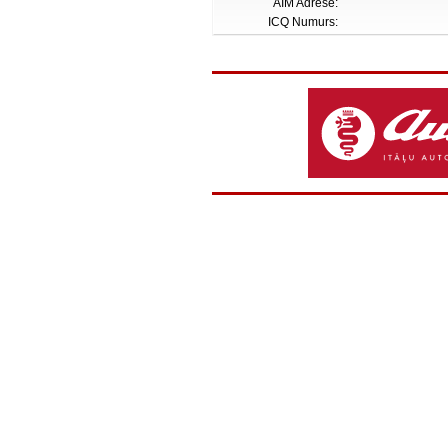
AIM Adrese:
ICQ Numurs: