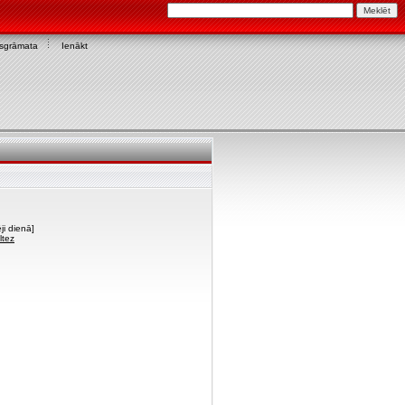
asgrāmata
Ienākt
ji dienā]
ltez