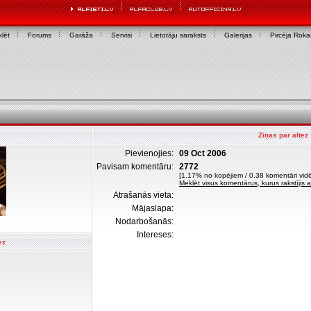
lēt
Forums
Garāža
Servisi
Lietotāju saraksts
Galerijas
Pircēja Rok
Ziņas par altez
Pievienojies:
09 Oct 2006
Pavisam komentāru:
2772
[1.17% no kopējiem / 0.38 komentāri vidē
Meklēt visus komentārus, kurus rakstījis a
Atrašanās vieta:
Mājaslapa:
Nodarbošanās:
Intereses:
ez