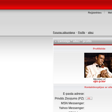
Reģistrēties
Mek
Foruma sākumlapa
»
Profils
»
altez
Lietotāja " altez " profils
Profilbilde
Member of
Kontaktiespējas ar alt
E-pasta adrese:
Privāts Ziņojums (PZ):
MSN Messenger:
Yahoo Messenger: