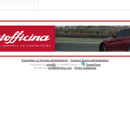
Sazināties ar foruma administrāciju
|
Contact forum administration
Powered by
phpBB
© phpBB Group |
SmartFeed
Design by
phpBBStyles.com
|
Styles Database