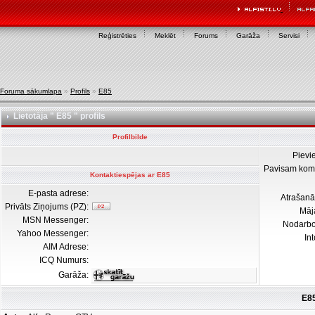
Reģistrēties
Meklēt
Forums
Garāža
Servisi
Foruma sākumlapa
»
Profils
»
E85
Lietotāja " E85 " profils
Profilbilde
Pievi
Pavisam kom
Kontaktiespējas ar E85
E-pasta adrese:
Atrašanā
Privāts Ziņojums (PZ):
Māj
MSN Messenger:
Nodarb
Yahoo Messenger:
In
AIM Adrese:
ICQ Numurs:
Garāža:
E85