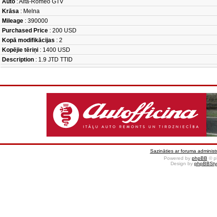
Auto
: Alfa-Romeo GTV
Krāsa
: Melna
Mileage
: 390000
Purchased Price
: 200 USD
Kopā modifikācijas
: 2
Kopējie tēriņi
: 1400 USD
Description
: 1.9 JTD TTID
Sazināties ar foruma administr
Powered by
phpBB
© p
Design by
phpBBSty