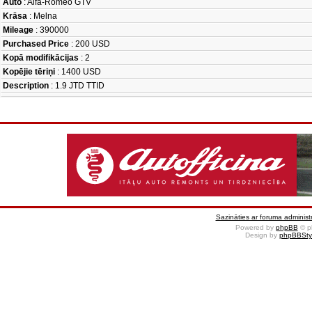
Auto
: Alfa-Romeo GTV
Krāsa
: Melna
Mileage
: 390000
Purchased Price
: 200 USD
Kopā modifikācijas
: 2
Kopējie tēriņi
: 1400 USD
Description
: 1.9 JTD TTID
Sazināties ar foruma administr
Powered by
phpBB
© p
Design by
phpBBSty