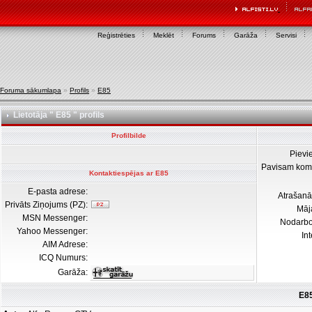
Reģistrēties
Meklēt
Forums
Garāža
Servisi
Foruma sākumlapa
»
Profils
»
E85
Lietotāja " E85 " profils
Profilbilde
Pievi
Pavisam kom
Kontaktiespējas ar E85
E-pasta adrese:
Atrašanā
Privāts Ziņojums (PZ):
Māj
MSN Messenger:
Nodarb
Yahoo Messenger:
In
AIM Adrese:
ICQ Numurs:
Garāža:
E85