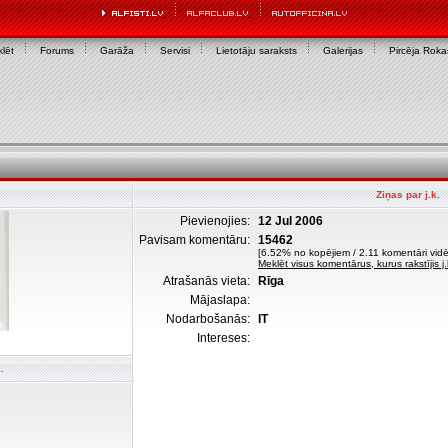
lēt
Forums
Garāža
Servisi
Lietotāju saraksts
Galerijas
Pircēja Rok
Ziņas par j.k.
Pievienojies:
12 Jul 2006
Pavisam komentāru:
15462
[6.52% no kopējiem / 2.11 komentāri vidēj
Meklēt visus komentārus, kurus rakstījis j.
Atrašanās vieta:
Rīga
Mājaslapa:
Nodarbošanās:
IT
Intereses:
.