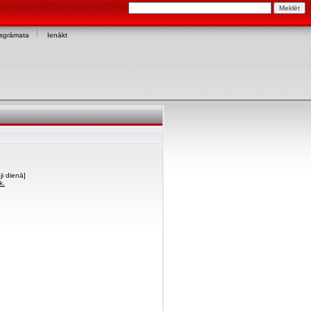
asgrāmata
Ienākt
i dienā]
k.