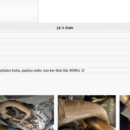
j.k.'s Auto
plūdes truba, japāņu radio, kas ķer tikai līdz 90Mhz :D