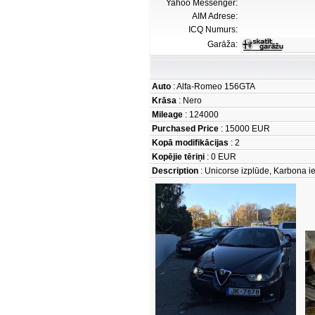
Yahoo Messenger:
AIM Adrese:
ICQ Numurs:
Garāža:
Auto
: Alfa-Romeo 156GTA
Krāsa
: Nero
Mileage
: 124000
Purchased Price
: 15000 EUR
Kopā modifikācijas
: 2
Kopējie tēriņi
: 0 EUR
Description
: Unicorse izplūde, Karbona ie