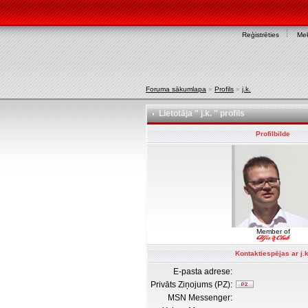
Reģistrēties
Mek
Foruma sākumlapa
»
Profils
»
j.k.
Lietotāja " j.k. " profils
Profilbilde
Member of
Kontaktiespējas ar j.k
E-pasta adrese:
Privāts Ziņojums (PZ):
MSN Messenger: