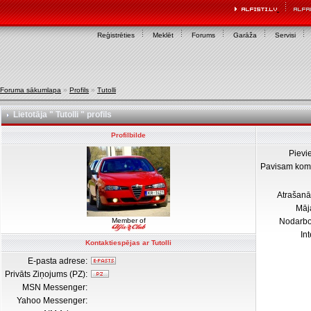
Reģistrēties
Meklēt
Forums
Garāža
Servisi
Foruma sākumlapa
»
Profils
»
Tutolli
Lietotāja " Tutolli " profils
Profilbilde
Pievi
Pavisam kom
Atrašanā
Māj
Member of
Nodarb
In
Kontaktiespējas ar Tutolli
E-pasta adrese:
Privāts Ziņojums (PZ):
MSN Messenger:
Yahoo Messenger: