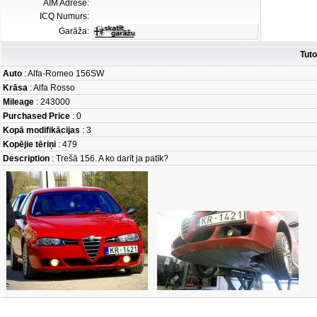
AIM Adrese:
ICQ Numurs:
Garāža:
Tuto
Auto
: Alfa-Romeo 156SW
Krāsa
: Alfa Rosso
Mileage
: 243000
Purchased Price
: 0
Kopā modifikācijas
: 3
Kopējie tēriņi
: 479
Description
: Trešā 156. A ko darīt ja patīk?