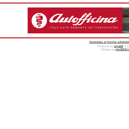
Sazināties ar foruma administr
Powered by
phpBB
© p
Design by
phpBBSty