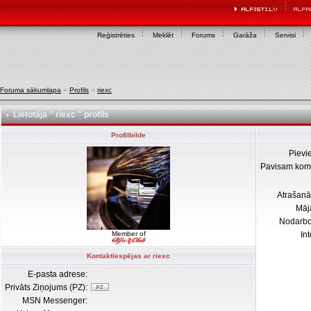
Reģistrēties
Meklēt
Forums
Garāža
Servisi
Foruma sākumlapa
»
Profils
»
riexc
Lietotāja " riexc " profils
Profilbilde
Pievi
Pavisam kom
Atrašanā
Māj
Nodarb
Member of
In
Kontaktiespējas ar riexc
E-pasta adrese:
Privāts Ziņojums (PZ):
MSN Messenger: