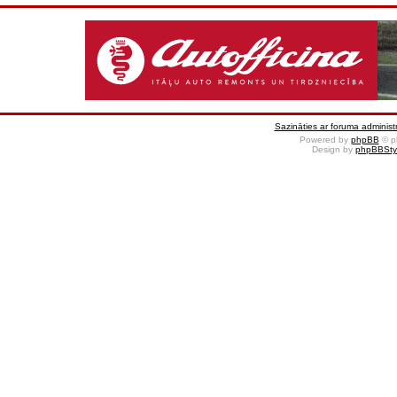
Sazināties ar foruma administr
Powered by
phpBB
© p
Design by
phpBBSty