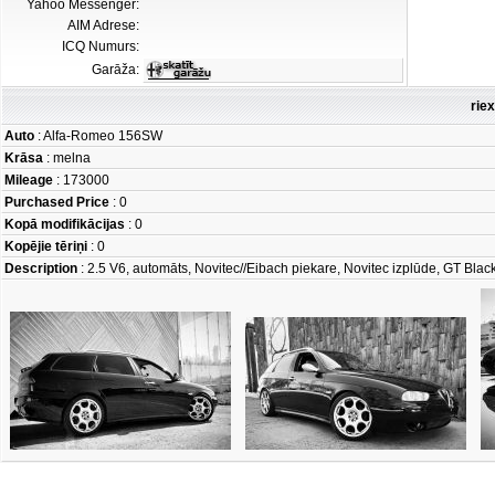
Yahoo Messenger:
AIM Adrese:
ICQ Numurs:
Garāža:
rie
Auto
: Alfa-Romeo 156SW
Krāsa
: melna
Mileage
: 173000
Purchased Price
: 0
Kopā modifikācijas
: 0
Kopējie tēriņi
: 0
Description
: 2.5 V6, automāts, Novitec//Eibach piekare, Novitec izplūde, GT Blac