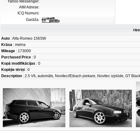
Yahoo Messenger:
AIM Adrese:
ICQ Numurs:
Garāža:
rie
Auto
: Alfa-Romeo 156SW
Krāsa
: melna
Mileage
: 173000
Purchased Price
: 0
Kopā modifikācijas
: 0
Kopējie tēriņi
: 0
Description
: 2.5 V6, automāts, Novitec//Eibach piekare, Novitec izplūde, GT Blac