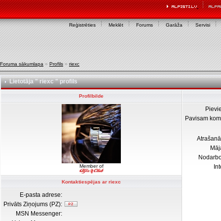
Reģistrēties
Meklēt
Forums
Garāža
Servisi
Foruma sākumlapa
»
Profils
»
riexc
Lietotāja " riexc " profils
Profilbilde
Pievi
Pavisam kom
Atrašanā
Māj
Nodarb
Member of
In
Kontaktiespējas ar riexc
E-pasta adrese:
Privāts Ziņojums (PZ):
MSN Messenger: