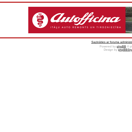
Sazināties ar foruma administr
Powered by
phpBB
© p
Design by
phpBBSty