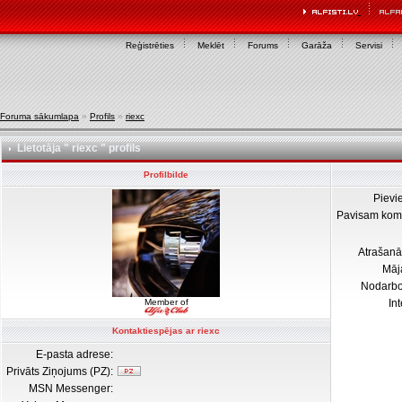
Reģistrēties
Meklēt
Forums
Garāža
Servisi
Foruma sākumlapa
»
Profils
»
riexc
Lietotāja " riexc " profils
Profilbilde
Pievi
Pavisam kom
Atrašanā
Māj
Nodarb
Member of
In
Kontaktiespējas ar riexc
E-pasta adrese:
Privāts Ziņojums (PZ):
MSN Messenger: