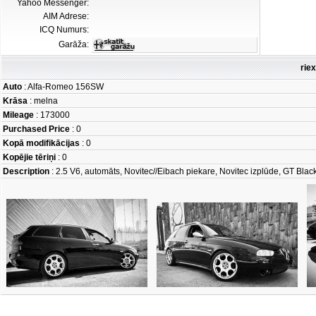
Yahoo Messenger:
AIM Adrese:
ICQ Numurs:
Garāža:
rie
Auto
: Alfa-Romeo 156SW
Krāsa
: melna
Mileage
: 173000
Purchased Price
: 0
Kopā modifikācijas
: 0
Kopējie tēriņi
: 0
Description
: 2.5 V6, automāts, Novitec//Eibach piekare, Novitec izplūde, GT Blac