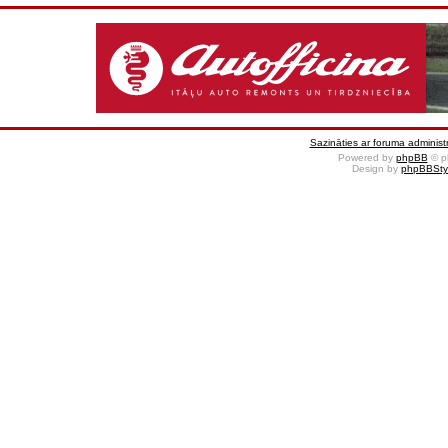
Sazināties ar foruma administr
Powered by
phpBB
© p
Design by
phpBBSty