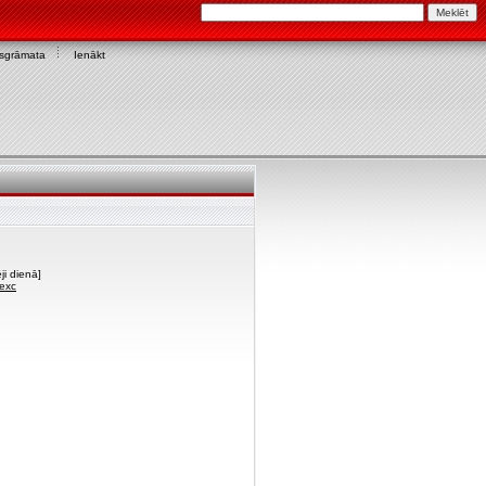
asgrāmata
Ienākt
ji dienā]
iexc