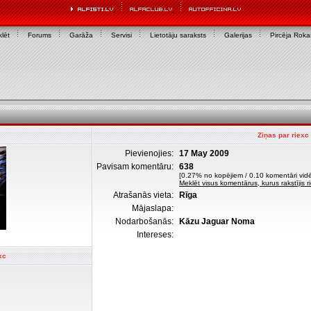
lēt
Forums
Garāža
Servisi
Lietotāju saraksts
Galerijas
Pircēja Rok
Ziņas par riexc
Pievienojies:
17 May 2009
Pavisam komentāru:
638
[0.27% no kopējiem / 0.10 komentāri vidē
Meklēt visus komentārus, kurus rakstījis r
Atrašanās vieta:
Rīga
Mājaslapa:
Nodarbošanās:
Kāzu Jaguar Noma
Intereses:
xc