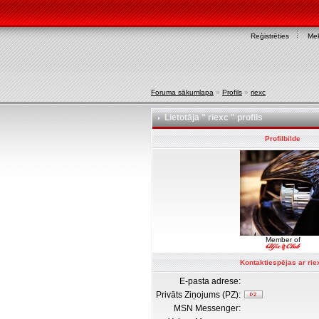
Reģistrēties
Mek
Foruma sākumlapa
»
Profils
»
riexc
Lietotāja " riexc " profils
Profilbilde
Member of
Kontaktiespējas ar rie
E-pasta adrese:
Privāts Ziņojums (PZ):
MSN Messenger: