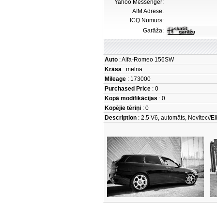
Yahoo Messenger:
AIM Adrese:
ICQ Numurs:
Garāža:
Auto
: Alfa-Romeo 156SW
Krāsa
: melna
Mileage
: 173000
Purchased Price
: 0
Kopā modifikācijas
: 0
Kopējie tēriņi
: 0
Description
: 2.5 V6, automāts, Novitec//E