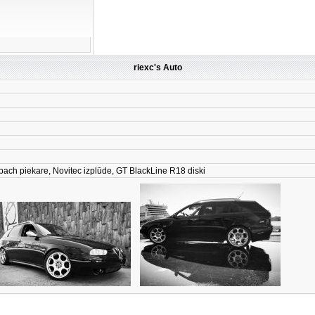
riexc's Auto
ibach piekare, Novitec izplūde, GT BlackLine R18 diski