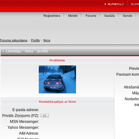
Reģistrēties
Meklēt
Forums
Garāža
Servisi
Foruma sākumlapa
»
Profils
»
finns
Lietotāja " finns " profils
Profilbilde
Pievi
Pavisam kom
Atrašanā
Māj
Nodarb
Kontaktiespējas ar finns
In
E-pasta adrese:
Privāts Ziņojums (PZ):
MSN Messenger:
Yahoo Messenger:
AIM Adrese: