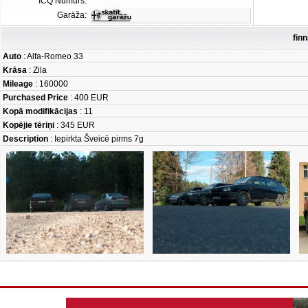
ICQ Numurs:
Garāža:
fin
Auto
: Alfa-Romeo 33
Krāsa
: Zila
Mileage
: 160000
Purchased Price
: 400 EUR
Kopā modifikācijas
: 11
Kopējie tēriņi
: 345 EUR
Description
: Iepirkta Šveicē pirms 7g