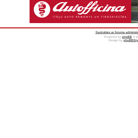
Sazināties ar foruma administr
Powered by
phpBB
© p
Design by
phpBBSty