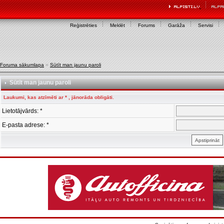
Reģistrēties
Meklēt
Forums
Garāža
Servisi
Foruma sākumlapa
»
Sūtīt man jaunu paroli
Sūtīt man jaunu paroli
Laukumi, kas atzīmēti ar * , jānorāda obligāti.
Lietotājvārds: *
E-pasta adrese: *