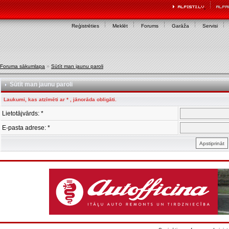
Reģistrēties
Meklēt
Forums
Garāža
Servisi
Foruma sākumlapa
»
Sūtīt man jaunu paroli
Sūtīt man jaunu paroli
Laukumi, kas atzīmēti ar * , jānorāda obligāti.
Lietotājvārds: *
E-pasta adrese: *