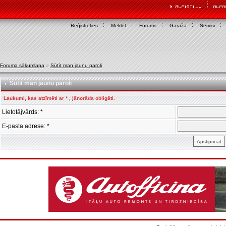
Reģistrēties
Meklēt
Forums
Garāža
Servisi
Foruma sākumlapa
»
Sūtīt man jaunu paroli
Sūtīt man jaunu paroli
Laukumi, kas atzīmēti ar * , jānorāda obligāti.
Lietotājvārds: *
E-pasta adrese: *