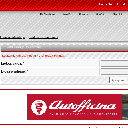
Reģistrēties
Meklēt
Forums
Garāža
Servisi
Foruma sākumlapa
»
Sūtīt man jaunu paroli
Sūtīt man jaunu paroli
Laukumi, kas atzīmēti ar * , jānorāda obligāti.
Lietotājvārds: *
E-pasta adrese: *