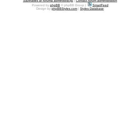
Sazināties ar foruma administrāciju
|
Contact forum administration
Powered by
phpBB
© phpBB Group |
SmartFeed
Design by
phpBBStyles.com
|
Styles Database