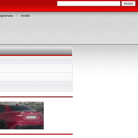
asgrāmata
Ienākt