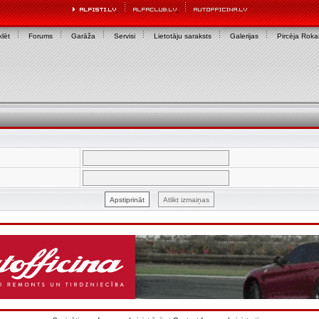
lēt
Forums
Garāža
Servisi
Lietotāju saraksts
Galerijas
Pircēja Rok