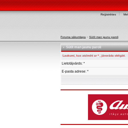
Reģistrēties
Mek
Foruma sākumlapa
»
Sūtīt man jaunu paroli
Sūtīt man jaunu paroli
Laukumi, kas atzīmēti ar * , jānorāda obligāti.
Lietotājvārds: *
E-pasta adrese: *