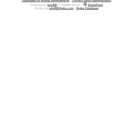
Sazināties ar foruma administrāciju
|
Contact forum administration
Powered by
phpBB
© phpBB Group |
SmartFeed
Design by
phpBBStyles.com
|
Styles Database