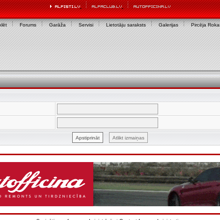
lēt
Forums
Garāža
Servisi
Lietotāju saraksts
Galerijas
Pircēja Rok