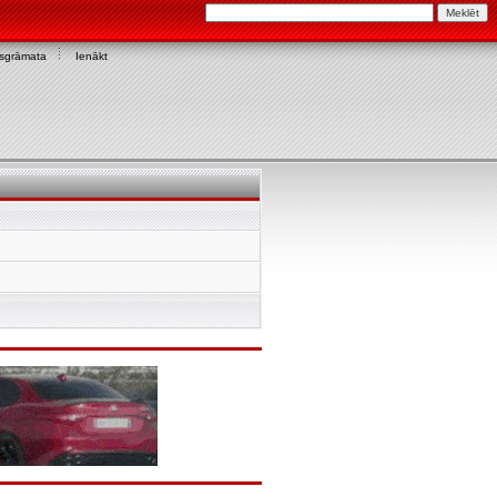
asgrāmata
Ienākt