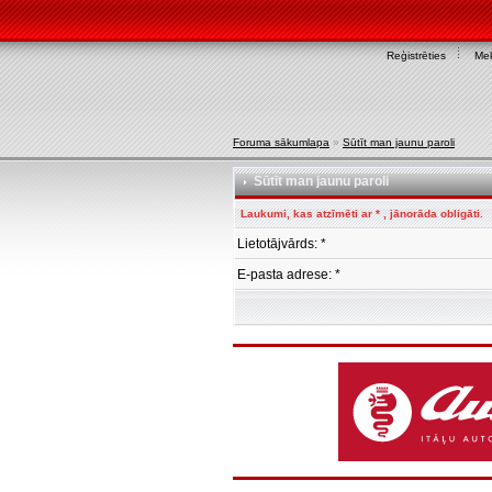
Reģistrēties
Mek
Foruma sākumlapa
»
Sūtīt man jaunu paroli
Sūtīt man jaunu paroli
Laukumi, kas atzīmēti ar * , jānorāda obligāti.
Lietotājvārds: *
E-pasta adrese: *