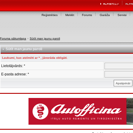
Reģistrēties
Meklēt
Forums
Garāža
Servisi
Foruma sākumlapa
»
Sūtīt man jaunu paroli
Sūtīt man jaunu paroli
Laukumi, kas atzīmēti ar * , jānorāda obligāti.
Lietotājvārds: *
E-pasta adrese: *