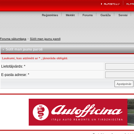
Reģistrēties
Meklēt
Forums
Garāža
Servisi
Foruma sākumlapa
»
Sūtīt man jaunu paroli
Sūtīt man jaunu paroli
Laukumi, kas atzīmēti ar * , jānorāda obligāti.
Lietotājvārds: *
E-pasta adrese: *