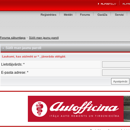
Reģistrēties
Meklēt
Forums
Garāža
Servisi
Foruma sākumlapa
»
Sūtīt man jaunu paroli
Sūtīt man jaunu paroli
Laukumi, kas atzīmēti ar * , jānorāda obligāti.
Lietotājvārds: *
E-pasta adrese: *