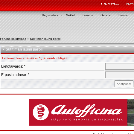
Reģistrēties
Meklēt
Forums
Garāža
Servisi
Foruma sākumlapa
»
Sūtīt man jaunu paroli
Sūtīt man jaunu paroli
Laukumi, kas atzīmēti ar * , jānorāda obligāti.
Lietotājvārds: *
E-pasta adrese: *