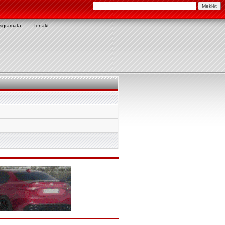
asgrāmata
Ienākt