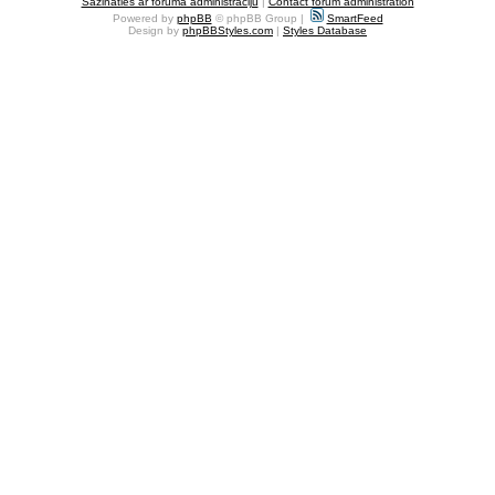
Sazināties ar foruma administrāciju
|
Contact forum administration
Powered by
phpBB
© phpBB Group |
SmartFeed
Design by
phpBBStyles.com
|
Styles Database