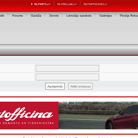
lēt
Forums
Garāža
Servisi
Lietotāju saraksts
Galerijas
Pircēja Rok