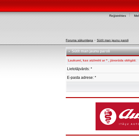
Reģistrēties
Mek
Foruma sākumlapa
»
Sūtīt man jaunu paroli
Sūtīt man jaunu paroli
Laukumi, kas atzīmēti ar * , jānorāda obligāti.
Lietotājvārds: *
E-pasta adrese: *