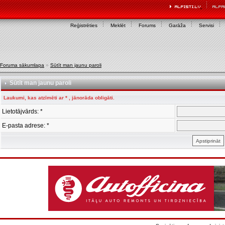
Reģistrēties
Meklēt
Forums
Garāža
Servisi
Foruma sākumlapa
»
Sūtīt man jaunu paroli
Sūtīt man jaunu paroli
Laukumi, kas atzīmēti ar * , jānorāda obligāti.
Lietotājvārds: *
E-pasta adrese: *