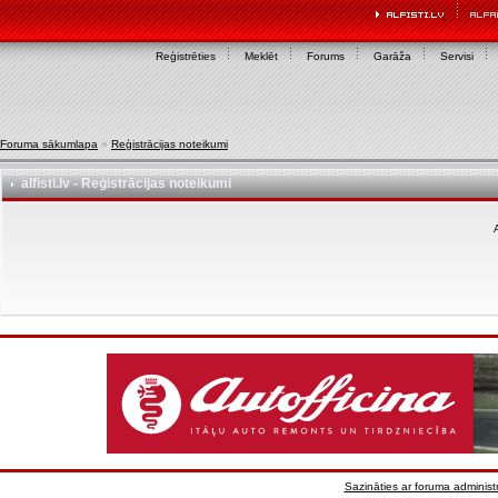
Reģistrēties
Meklēt
Forums
Garāža
Servisi
Foruma sākumlapa
»
Reģistrācijas noteikumi
alfisti.lv - Reģistrācijas noteikumi
A
Sazināties ar foruma administr