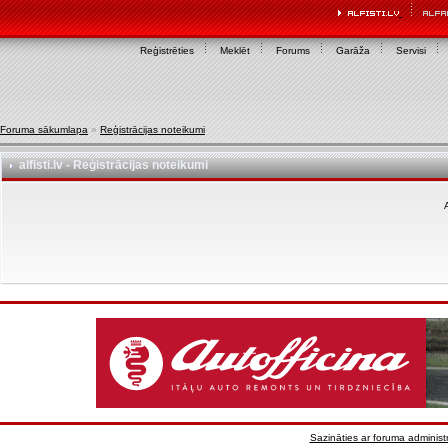
Reģistrēties
Meklēt
Forums
Garāža
Servisi
Foruma sākumlapa
»
Reģistrācijas noteikumi
alfisti.lv - Reģistrācijas noteikumi
A
Sazināties ar foruma administr