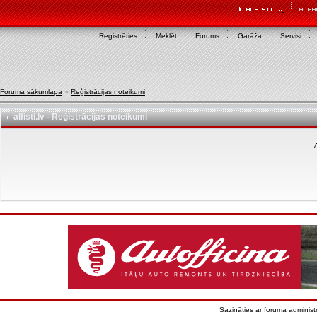
Reģistrēties
Meklēt
Forums
Garāža
Servisi
Foruma sākumlapa
»
Reģistrācijas noteikumi
alfisti.lv - Reģistrācijas noteikumi
A
Sazināties ar foruma administr