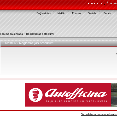
Reģistrēties
Meklēt
Forums
Garāža
Servisi
Foruma sākumlapa
»
Reģistrācijas noteikumi
alfisti.lv - Reģistrācijas noteikumi
A
Sazināties ar foruma administr