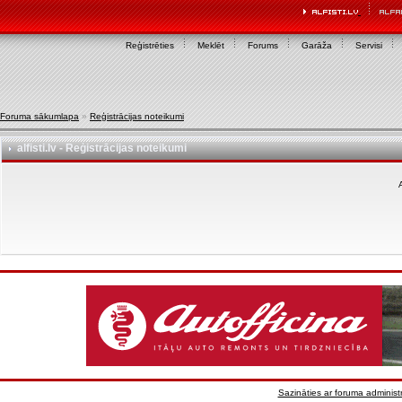
Reģistrēties
Meklēt
Forums
Garāža
Servisi
Foruma sākumlapa
»
Reģistrācijas noteikumi
alfisti.lv - Reģistrācijas noteikumi
A
Sazināties ar foruma administr