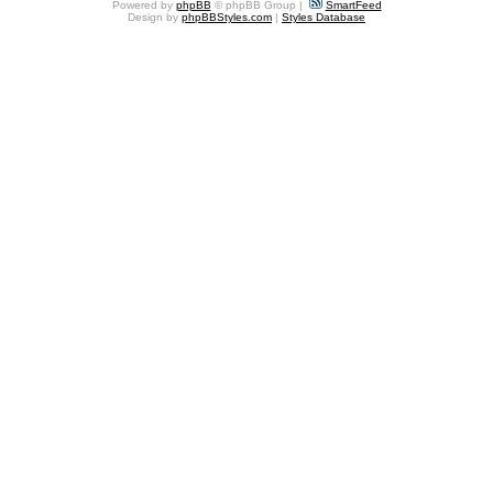
Powered by
phpBB
© phpBB Group |
SmartFeed
Design by
phpBBStyles.com
|
Styles Database