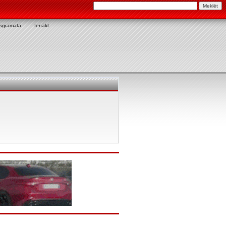
asgrāmata
Ienākt