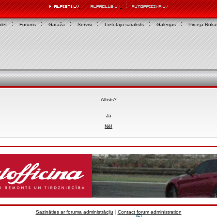
lēt
Forums
Garāža
Servisi
Lietotāju saraksts
Galerijas
Pircēja Rok
Alfists?
Jā
Nē!
Sazināties ar foruma administrāciju
|
Contact forum administration