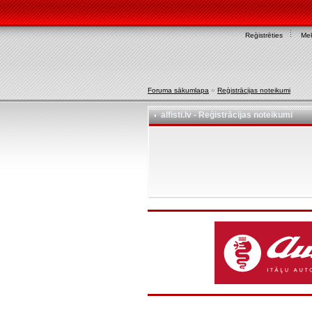
Reģistrēties
Mek
Foruma sākumlapa
»
Reģistrācijas noteikumi
alfisti.lv - Reģistrācijas noteikumi