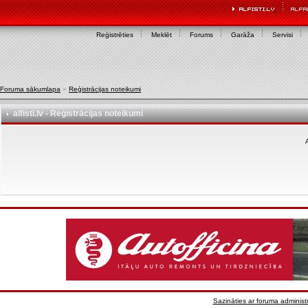
Reģistrēties
Meklēt
Forums
Garāža
Servisi
Foruma sākumlapa
»
Reģistrācijas noteikumi
alfisti.lv - Reģistrācijas noteikumi
A
Sazināties ar foruma administr