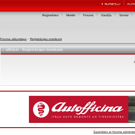
Reģistrēties
Meklēt
Forums
Garāža
Servisi
Foruma sākumlapa
»
Reģistrācijas noteikumi
alfisti.lv - Reģistrācijas noteikumi
A
Sazināties ar foruma administr