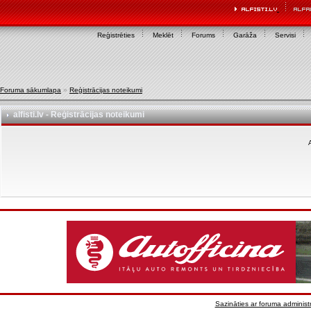
Reģistrēties
Meklēt
Forums
Garāža
Servisi
Foruma sākumlapa
»
Reģistrācijas noteikumi
alfisti.lv - Reģistrācijas noteikumi
A
Sazināties ar foruma administr