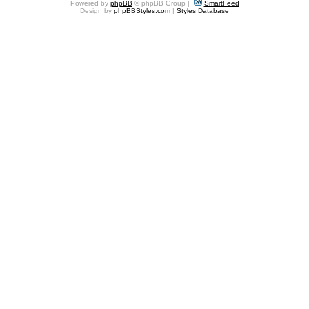
Powered by
phpBB
© phpBB Group |
SmartFeed
Design by
phpBBStyles.com
|
Styles Database