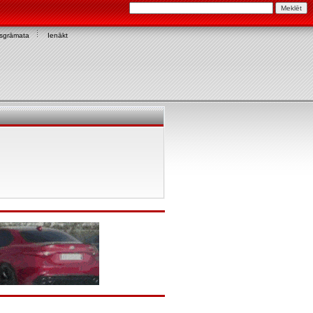
asgrāmata
Ienākt