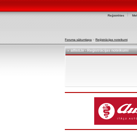
Reģistrēties
Mek
Foruma sākumlapa
»
Reģistrācijas noteikumi
alfisti.lv - Reģistrācijas noteikumi