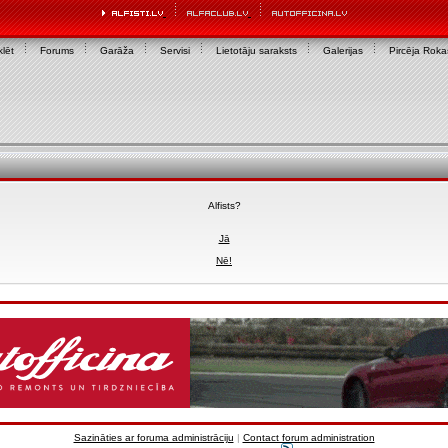
lēt
Forums
Garāža
Servisi
Lietotāju saraksts
Galerijas
Pircēja Rok
Alfists?
Jā
Nē!
Sazināties ar foruma administrāciju
|
Contact forum administration