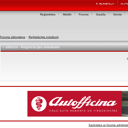
Reģistrēties
Meklēt
Forums
Garāža
Servisi
Foruma sākumlapa
»
Reģistrācijas noteikumi
alfisti.lv - Reģistrācijas noteikumi
A
Sazināties ar foruma administr